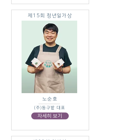
제15회 청년일가상
노순호
(주)동구밭 대표
자세히 보기