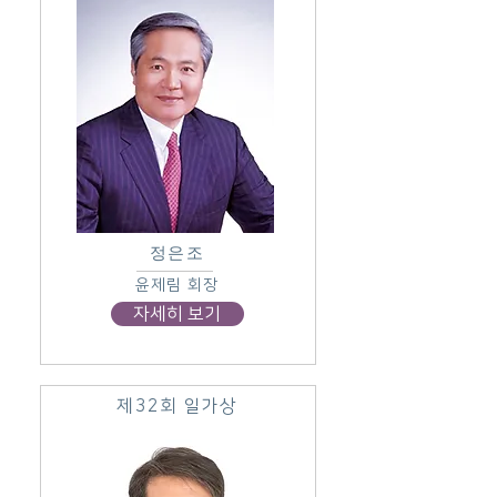
정은조
윤제림 회장
자세히 보기
제32회 일가상