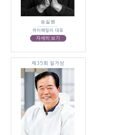
송길원
하이패밀리 대표
자세히 보기
제35회 일가상