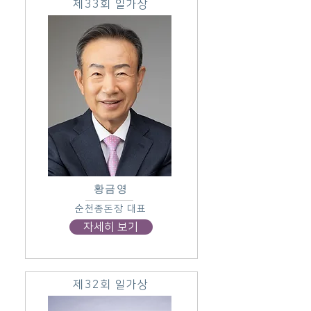
제33회 일가상
황금영
순천종돈장 대표
자세히 보기
제32회 일가상