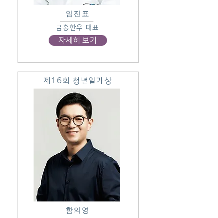
임진표
금홍한우 대표
자세히 보기
제16회 청년일가상
함의영