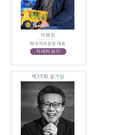
이채진
㈜코끼리공장 대표
자세히 보기
제35회 일가상