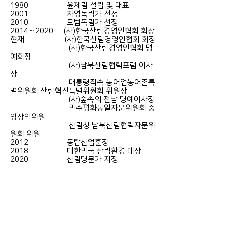
1980 윤제림 설립 및 대표
2001 자영독림가 선정
2010 모범독림가 선정
2014∼2020 (사)한국산림경영인협회 회장
현재 (사)한국산림경영인협회 회장
(사)한국산림경영인협회 명
예회장
(사)남북산림협력포럼 이사
장
대통령직속 농어업농어촌특
별위원회 산림혁신특별위원회 위원장
(사)숲속의 전남 명예이사장
민주평화통일자문위원회 중
앙상임위원
산림청 남북산림협력자문위
원회 위원
2012 동탑산업훈장
2018 대한민국 산림환경 대상
2020 산림명문가 지정