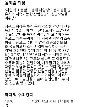
윤제림 회장
"자연의 소중함과 생태 다양성의 중요성을 공
유하며 지속가능한 산림경영의 성공모델을
이뤄냄"
정은조 회장은 부친 윤제 정상환 선생의 산림
녹화사업을 이어 받아 전남 보성의 초암산과
주월산 일대를 복합산림경영의 모델이 되는
숲으로 가꾼 독림가이다. 사람과 자연의 소중
함을 바탕으로, 생태 다양성의 중요성을 모두
와 공유하고자 조림 사업에 몰두하여 '윤제
림'을 조성했다. ‘윤제림’은 약 100만평(337
㏊) 규모로, 1969년부터 식재를 시작한 해송
과 편백나무 6만 그루와 삼나무 등 아름드리
수목과 꽃들이 만발하여, 사계절 자연 속에서
다양한 체험과 휴식을 즐길 수 있다. 임산물과
산림을 활용한 다양한 산림복합경영사업을
통해 지역경제 활성화에 기여하였으며 6차
산업으로의 발전을 이끌며 임업인들의 두터
운 신망을 받고 있다.
학력 및 주요 경력
1976 서울대학교 사회과학대학 졸
업