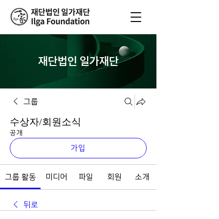
재단법인 일가재단
그룹
수상자/회원소식
공개
가입
그룹 활동
미디어
파일
회원
소개
뒤로