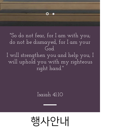
"So do not fear, for I am with you;
do not be dismayed, for I am your
God.
I will strengthen you and help you; I
will uphold you with my righteous
right hand."
Isaiah 41:10
행사안내