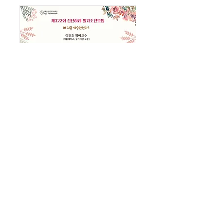
제322회 신년하례 일가
조찬모임
1월 27일 (토)
Details