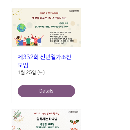
제332회 신년일가조찬
모임
1월 25일 (토)
Details