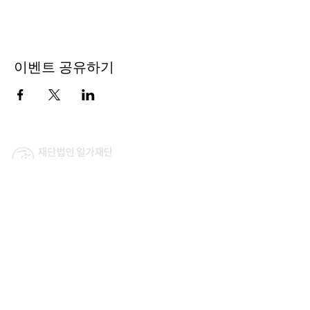
이벤트 공유하기
이사장 : 김 현
전 화 :
02-564-5990
| 팩스 :
02-564-5991
주 소 : 서울시 종로구 율곡로 190, 407호 (연지동, 여전
도회관) (우) 03127
​이메일 :
ilga@ilga.or.kr
​일가재단 페이스북
​일가재단 유튜브
Designed by
WIXPRO