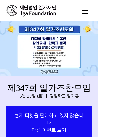
제347회 일가조찬모임
6월 27일 (토)
  |  
밀알학교 일가홀
현재 티켓을 판매하고 있지 않습니
다
다른 이벤트 보기