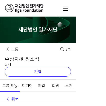
재단법인 일가재단
그룹
수상자/회원소식
공개
가입
그룹 활동
미디어
파일
회원
소개
뒤로