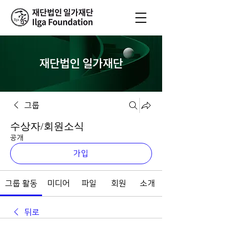
재단법인 일가재단
그룹
수상자/회원소식
공개
가입
그룹 활동
미디어
파일
회원
소개
뒤로