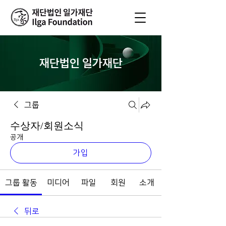
재단법인 일가재단
그룹
수상자/회원소식
공개
가입
그룹 활동
미디어
파일
회원
소개
뒤로