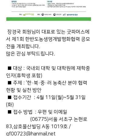
 장경국 회원님이 대표로 있는 굿파머스에
서 제1회 한반도농생명개발평화협력 공모
전을 개최합니다.
많은 관심 부탁드립니다.
 ■ 대상 : 국내외 대학 및 대학원에 재학중
인자(휴학생 포함)
 ■ 주제 : '한·북·중·러 농축산 분야 협력 
현황 및 실천 방안
 ■ 접수기간  : 4월 11일(월)~5월 31일
(화)
 ■ 접수 방법  : 우편 및 이메일
                    (06775)서울 서초구 논현로 
83,삼호물산빌딩 A동 1019호 / 
gf00723@hanmail.net