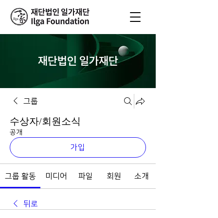
재단법인 일가재단
그룹
수상자/회원소식
공개
가입
그룹 활동
미디어
파일
회원
소개
뒤로