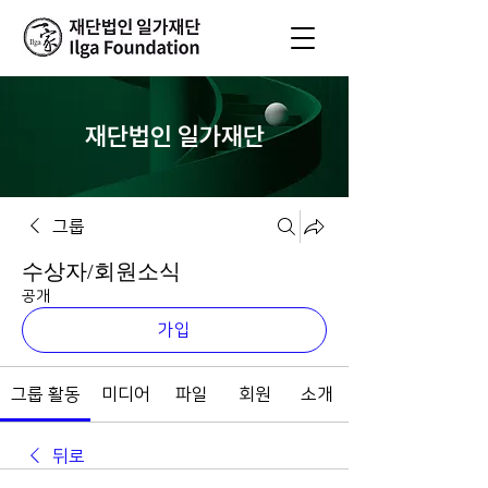
재단법인 일가재단
그룹
수상자/회원소식
공개
가입
그룹 활동
미디어
파일
회원
소개
뒤로