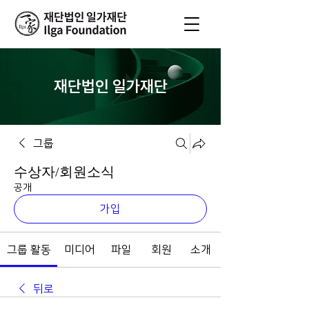
재단법인 일가재단
그룹
수상자/회원소식
공개
가입
그룹 활동
미디어
파일
회원
소개
뒤로