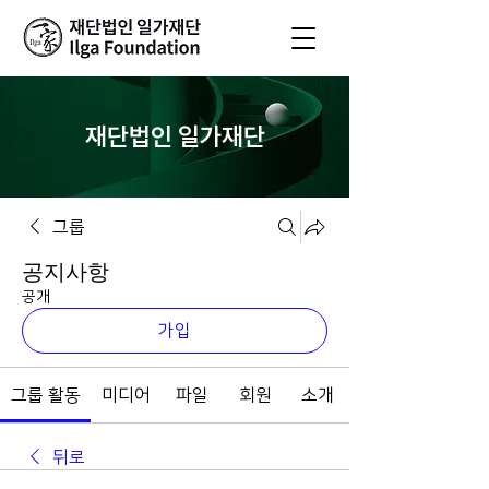
재단법인 일가재단
그룹
공지사항
공개
가입
그룹 활동
미디어
파일
회원
소개
뒤로