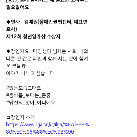
[강연] 함께 살아가는 데 필요한 노하우는 
필요없어요​
◆연사 : 김예원(장애인권법센터, 대표변
호사)
제12회 청년일가상 수상자
◆강연개요 : 다양성이 넘치는 사회, 나와 
다른 것 같은 타인과 함께 사는 것이 힘겨
운 분들과 
이야기 나누고 싶습니다.
#있는모습그대로
#올바름_보다는_존중
#당신의_탓이_아니에요
ㅁ강연자 소개 
https://www.ilga.or.kr/ilga/%EA%B9%
80%EC%98%88%EC%9B%90