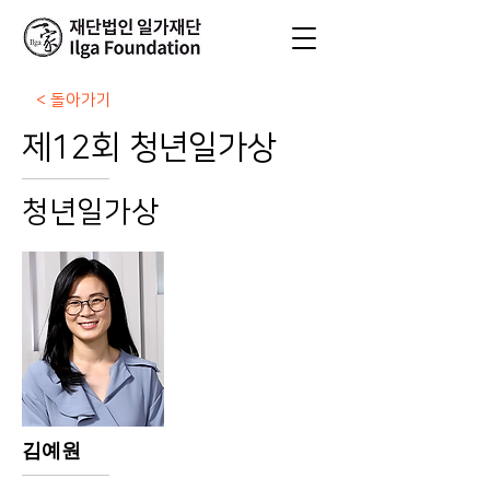
< 돌아가기
제12회 청년일가상
청년일가상
김예원