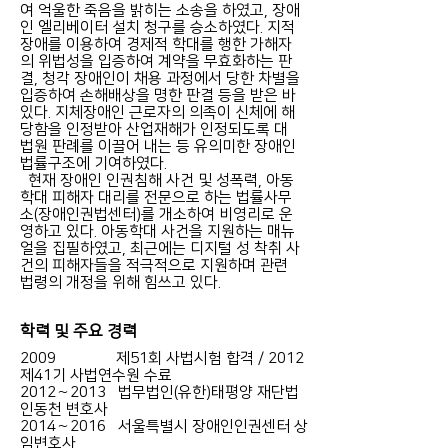
여 억울한 죽음을 밝히는 소송을 하였고, 장애
인 엘리베이터 설치 청구를 승소하였다. 지적
장애를 이용하여 경제적 학대를 행한 가해자
의 위법성을 입증하여 계약을 무효화하는 판
결, 청각 장애인이 채용 과정에서 당한 차별을
입증하여 손해배상을 명한 판결 등을 받은 바
있다. 지체장애인 근로자의 의족이 신체에 해
당함을 인정받아 산업재해가 인정되도록 대
법원 판례를 이끌어 내는 등 유의미한 장애인
법률구조에 기여하였다.
현재 장애인 인권침해 사건 및 성폭력, 아동
학대 피해자 대리를 전문으로 하는 법률사무
소(장애인권법센터)를 개소하여 비영리로 운
영하고 있다. 아동학대 사건을 지원하는 매뉴
얼을 집필하였고, 최근에는 디지털 성 착취 사
건의 피해자들을 적극적으로 지원하며 관련
법령의 개정을 위해 힘쓰고 있다.
학력 및 주요 경력
2009 제51회 사법시험 합격 / 2012
제41기 사법연수원 수료
2012∼2013 법무법인(유한)태평양 재단법
인동천 변호사
2014∼2016 서울특별시 장애인인권센터 상
임변호사