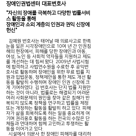
장애인권법센터 대표변호사
"자신의 장애를 극복하고 다양한 법률서비
스 활동을 통해
장애인과 소외 계층의 인권과 권익 신장에
헌신"
김예원 변호사는 태어날 때 의료사고로 한쪽
눈을 잃은 시각장애인으로 10여 년 간 인권침
해의 현장에서, 피해를 당한 장애인과 아동,
여성, 노인 등 사회적 약자들을 지원하고 제도
를 개선하는 데 힘써 왔다. 2009년 사법시험
에 합격하고 사법연수원을 수료한 후 공익변
호사로 활동하며 장애인을 위한 무료 법률 지
원과 입법운동, 정책제안을 통한 제도 개선 활
동을 활발히 수행하며 장애인 인권 신장에 크
게 기여하였다. 김 변호사는 단지 법률 지원만
하는 것이 아니라, 법률로는 해결되기 어려운
여러 사회문제의 원인을 찾아 같은 침해가 반
복되지 않도록 정책을 연구하고 법률을 제정
또는 개정하는 활동을 활발히 하고 있다. 피해
자가 삶을 회복하도록 하는 일을 중요하게 여
기며 권리옹호 활동을 하는 전국의 수많은 단
체들과 연대하여 함께 고민하고 투쟁하는 활
동을 이어가고 있다.
시설에서 의문사 한 장애인 피해자를 대리하