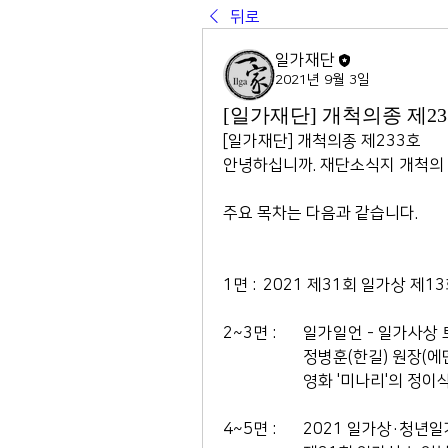
뒤로
일가재단
2021년 9월 3일
[일가재단] 개척의종 제23
[일가재단] 개척의종 제233호
안녕하십니까. 재단소식지 개척의 종
주요 목차는 다음과 같습니다.
1면 : 	2021 제31회 일가상
2~3면 : 	일가일언 - 
           	정병훈(한길)
		영화 '미나리'의 정
4~5면 : 	2021 일가상·