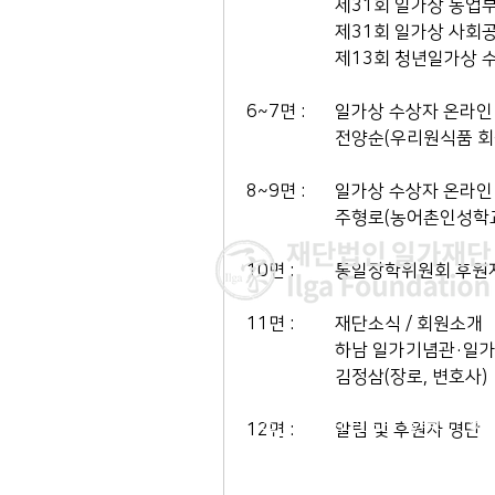
		제31회 일가상 농
		제31회 일가상 사
		제13회 청년일가상
6~7면 : 	일가상 수상자
		전양순(우리원식품 
8~9면 : 	일가상 수상자
		주형로(농어촌인성학
10면 : 	통일장학위원회
11면 : 	재단소식 / 회원소개 
		하남 일가기념관·일
		김정삼(장로, 변호사)
이사장 : 김 현
전 화 : 02-564-5990 | 팩스 : 0
주 소 : 서울시 종로구 율곡로 190, 
12면 : 	알림 및 후원자 명단
03127
​이메일 :
ilga@ilga.or.kr