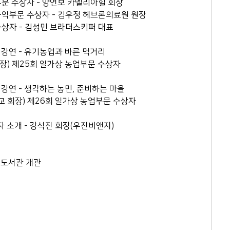
업부문 수상자 - 양언보 카멜리아힐 회장
회공익부문 수상자 - 김우정 헤브론의료원 원장
 수상자 - 김성민 브라더스키퍼 대표
 온라인 강연 - 유기농업과 바른 먹거리
회장) 제25회 일가상 농업부문 수상자
 온라인 강연 - 생각하는 농민, 준비하는 마을
교 회장) 제26회 일가상 농업부문 수상자
 후원자 소개 - 강석진 회장(우진비앤지)
가도서관 개관
2-564-5991
407호 (연지동, 여전도회관) (우)