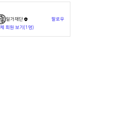
명
일가재단
팔로우
체 회원 보기(1명)