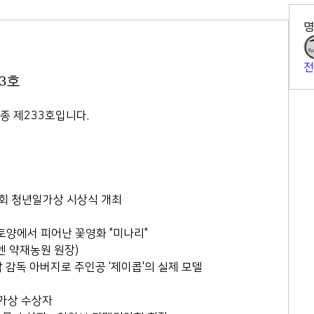
전
3호
 제233호입니다.  
 제13회 청년일가상 시상식 개최
일가사상 토양에서 피어난 꽃영화 "미나리"
 원장(에덴 약재농원 원장)
이삭 감독 아버지로 주인공 '제이콥'의 실제 모델
청년일가상 수상자