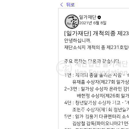
뒤로
일가재단
2021년 6월 8일
[일가재단] 개척의종 제23
안녕하십니까.
재단소식지 개척의 종 제231호입
주요 목차는 다음과 같습니다.
1면 : 개척의 종을 울리는 사람 - 
       유재흠 수상자(제27
2~3면 : 일가상 수상자 온라인 강
           배현정 수상자(
이사장 : 김 현
4면 : 청년일가상 수상자 기고 - 
전 화 : 02-564-5990 | 팩스 : 0
주 소 : 서울시 종로구 율곡로 190, 
       조현주 수상자(제1회 
03127
5면 : 일가 김용기 다큐멘터리 소식
​이메일 :
ilga@ilga.or.kr
       김상철 감독(파이오니아21