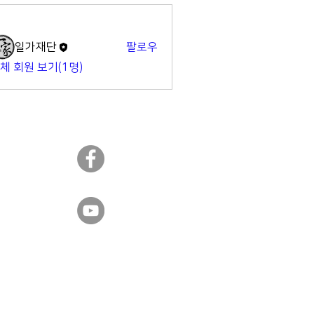
명
일가재단
팔로우
체 회원 보기(1명)
​일가재단 페이스북
​일가재단 유튜브