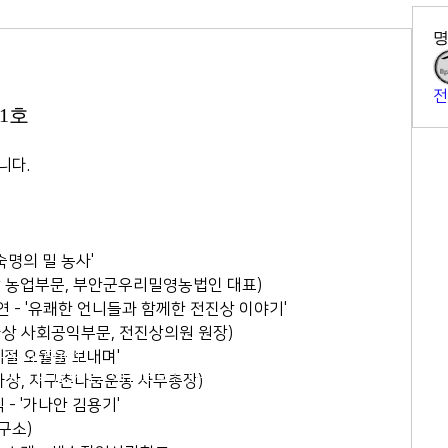
전
1호
니다.
'숙명의 밀 농사'
회 일가상 농업부문, 부안군우리밀영농법인 대표)
연 - '유쾌한 언니들과 함께한 전진상 이야기'
제26회 일가상 사회공익부문, 전진상의원 원장)
'계절 오월을 보내며'
2-564-5991
407호 (연지동, 여전도회관) (우)
청년일가상, 지구촌나눔운동 사무총장)
 - '가나안 김용기'
연구소)