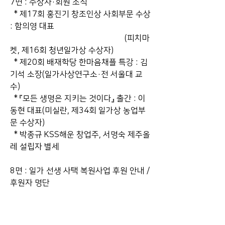
7면 : 수상자·회원 소식
  * 제17회 홍진기 창조인상 사회부문 수상 
: 함의영 대표
					       (피치마
켓, 제16회 청년일가상 수상자)
  * 제20회 배재학당 한마음채플 특강 : 김
기석 소장(일가사상연구소·전 서울대 교
수)
  * 『모든 생명은 지키는 것이다』 출간 : 이
동현 대표(미실란, 제34회 일가상 농업부
문 수상자)
  * 박종규 KSS해운 창업주, 서명숙 제주올
레 설립자 별세
8면 : 일가 선생 사택 복원사업 후원 안내 / 
후원자 명단