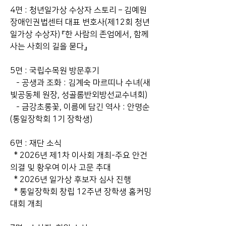
4면 : 청년일가상 수상자 스토리 – 김예원 
장애인권법센터 대표 변호사(제12회 청년
일가상 수상자) 『한 사람의 존엄에서, 함께 
사는 사회의 길을 묻다』
5면 : 국립수목원 방문후기
   - 공생과 조화 : 김계숙 마르띠나 수녀(새
빛공동체 원장, 성골롬반외방선교수녀회)
   - 금강초롱꽃, 이름에 담긴 역사 : 안명순
(통일장학회 1기 장학생)
6면 : 재단 소식
  * 2026년 제1차 이사회 개최-주요 안건 
의결 및 황우여 이사 고문 추대
  * 2026년 일가상 후보자 심사 진행
  * 통일장학회 창립 12주년 장학생 홈커밍
대회 개최