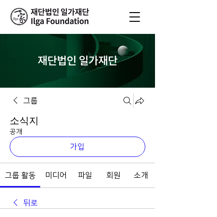
재단법인 일가재단
그룹
소식지
공개
가입
그룹 활동
미디어
파일
회원
소개
뒤로