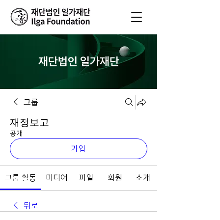
재단법인 일가재단
그룹
재정보고
공개
가입
그룹 활동
미디어
파일
회원
소개
뒤로