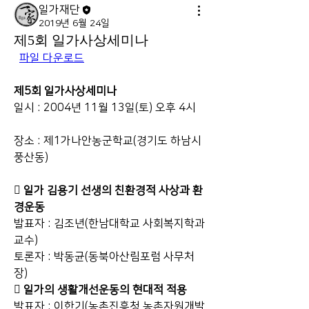
일가재단
2019년 6월 24일
제5회 일가사상세미나
파일 다운로드
제5회 일가사상세미나
일시 : 2004년 11월 13일(토) 오후 4시 
장소 : 제1가나안농군학교(경기도 하남시 
풍산동)
󰁵 
일가 김용기 선생의 친환경적 사상과 환
경운동
발표자 : 김조년(한남대학교 사회복지학과 
교수)
토론자 : 박동균(동북아산림포럼 사무처
장)
󰁵 
일가의 생활개선운동의 현대적 적용
발표자 : 이한기(농촌진흥청 농촌자원개발