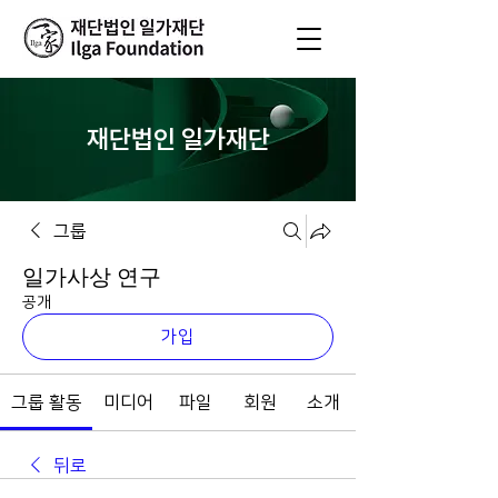
재단법인 일가재단
그룹
일가사상 연구
공개
가입
그룹 활동
미디어
파일
회원
소개
뒤로