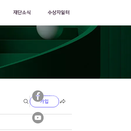
재단소식
수상자일터
​일가재단 페이스북
가입
​일가재단 유튜브