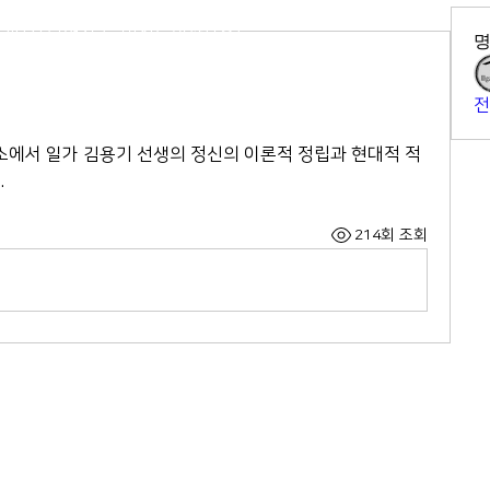
2-564-5991
407호 (연지동, 여전도회관) (우)
전
N. ALL RIGHTS RESERVED
 
214회 조회