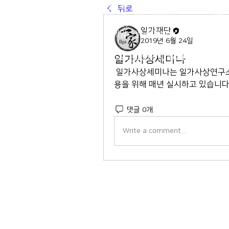
전 화 : 02-564-5990 | 팩스 : 0
뒤로
주 소 : 서울시 종로구 율곡로 190, 
03127
일가재단
​이메일 :
ilga@ilga.or.kr
2019년 6월 24일
일가사상세미나
© Copyright 2019 by ILGAFOUNDATIO
 일가사상세미나는 일가사상연구소에서 일가 김용기 선생의 정신의 이론적 정립과 현대적 적
용을 위해 매년 실시하고 있습니다.
댓글 0개
Write a comment...