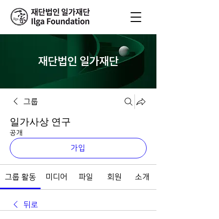
재단법인 일가재단
그룹
일가사상 연구
공개
가입
그룹 활동
미디어
파일
회원
소개
뒤로