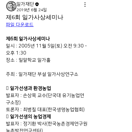
일가재단
2019년 6월 24일
제6회 일가사상세미나
파일 다운로드
제6회 일가사상세미나
일시 : 2005년 11월 5일(토) 오전 9:30 - 
오후 1:30
장소 : 밀알학교 일가홀
주최 : 일가재단 부설 일가사상연구소
󰁵 일가선생과 환경농업
발표자 : 손상목 교수(단국대 유기농업연
구소장)
토론자 : 최병칠 대표(한국생명농업협회)
󰁵 일가선생의 농업경제
발표자 : 정기환 박사(한국농촌경제연구원 
농촌발전연구센터)