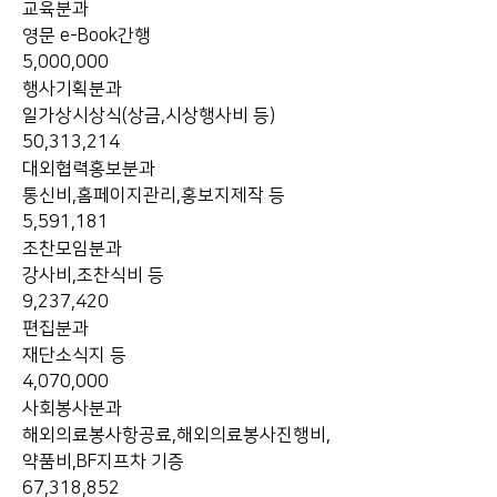
교육분과
영문 e-Book간행
5,000,000
행사기획분과
일가상시상식(상금,시상행사비 등)
50,313,214
대외협력홍보분과
통신비,홈페이지관리,홍보지제작 등
5,591,181
조찬모임분과
강사비,조찬식비 등
9,237,420
편집분과
재단소식지 등
4,070,000
사회봉사분과
해외의료봉사항공료,해외의료봉사진행비,
약품비,BF지프차 기증
67,318,852