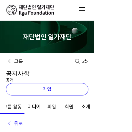
재단법인 일가재단
그룹
공지사항
공개
가입
그룹 활동
미디어
파일
회원
소개
뒤로