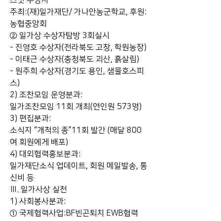
스넷 수상자
주최:(재)일가재단/ 가나안농군학교, 후원:
농협중앙회
② 일가상 수상자탐방 3회실시
- 진영호 수상자(전라북도 고창, 학원농장)
- 이태근 수상자(충청북도 괴산, 흙살림)
- 원주희 수상자(경기도 용인, 샘물호스피
스)
2) 조찬모임 운영분과:
일가조찬모임 11회 개최(연인원 573명)
3) 편집분과:
소식지 “개척의 종”11회 발간 (매달 800
여 회원에게 배포)
4) 대외협력홍보분과:
일가재단소식 업데이트, 회원 메일발송, 통
신비 등
Ⅲ. 일가사상 실천
1) 사회봉사분과:
① 국제협력사업:BF빈곤퇴치 EWB협력