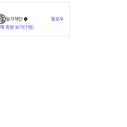
명
일가재단
팔로우
체 회원 보기(1명)