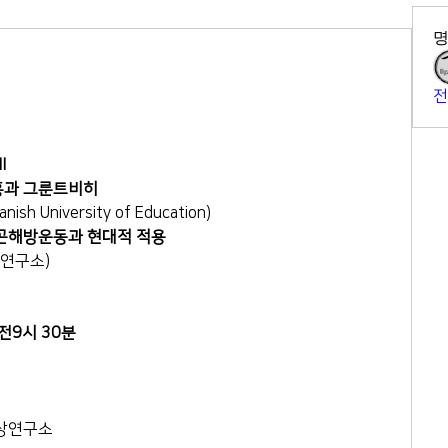
전
Ⅱ
부흥과 그룬트비히
ish University of Education)
빈곤해방운동과 현대적 적용
상연구소)
오전9시 30분
가사상연구소