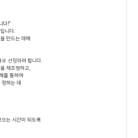
니다!"
입니다. 
을 만드는 데에
2-564-5991
로 선정하려 합니다. 
407호 (연지동, 여전도회관) (우)
을 재조명하고,
례를 통하여 
 정하는 데 
N. ALL RIGHTS RESERVED
 
모으는 시간이 되도록 