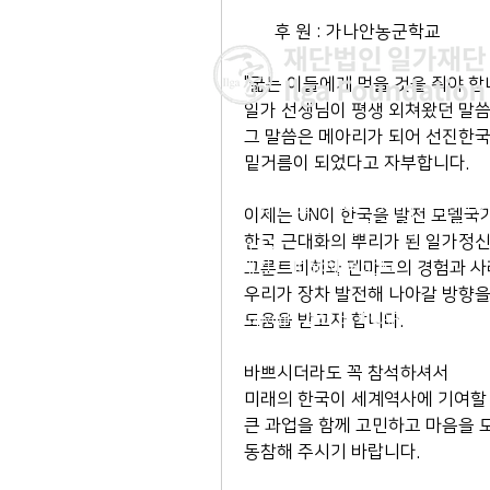
       후 원 : 가나안농군학교
"굶는 이들에게 먹을 것을 줘야 합
일가 선생님이 평생 외쳐왔던 말씀
그 말씀은 메아리가 되어 선진한국
밑거름이 되었다고 자부합니다. 
이사장 : 김 현
전 화 : 02-564-5990 | 팩스 : 0
이제는 UN이 한국을 발전 모델국가
주 소 : 서울시 종로구 율곡로 190, 
한국 근대화의 뿌리가 된 일가정신
03127
​이메일 :
ilga@ilga.or.kr
그룬트비히와 덴마크의 경험과 사
우리가 장차 발전해 나아갈 방향을
© Copyright 2019 by ILGAFOUNDATIO
도움을 받고자 합니다. 
바쁘시더라도 꼭 참석하셔서 
미래의 한국이 세계역사에 기여할
큰 과업을 함께 고민하고 마음을 
동참해 주시기 바랍니다. 