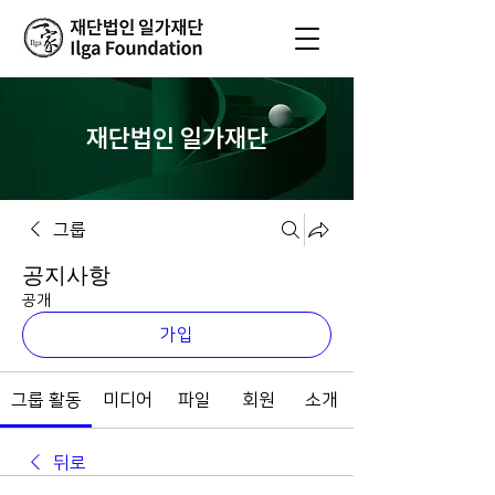
재단법인 일가재단
그룹
공지사항
공개
가입
그룹 활동
미디어
파일
회원
소개
뒤로