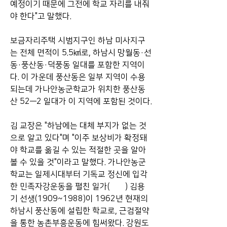
예정이기 때문에 그전에 학교 자리를 내줘
야 한다"고 말했다.
보금자리주택 시범지구인 하남 미사지구
는 전체 면적이 5.5㎢로, 하남시 망월동·선
동·풍산동·덕풍동 일대를 포함한 지역이
다. 이 가운데 풍산동은 일부 지역이 수용
되는데 가나안농군학교가 위치한 풍산동 
산 52―2 일대가 이 지역에 포함된 것이다.
김 교장은 "하남에는 대체 부지가 없는 것
으로 알고 있다"며 "이주 보상비가 확정돼
야 학교를 옮길 수 있는 적절한 곳을 알아
볼 수 있을 것"이라고 말했다. 가나안농군
학교는 일제시대부터 기독교 정신에 입각
한 민족자강운동을 펼친 일가(一家) 김용
기 선생(1909~1988)이 1962년 현재의 
하남시 풍산동에 설립한 학교로, 근검절약
을 통한 농촌부흥운동에 힘써왔다. 강원도 