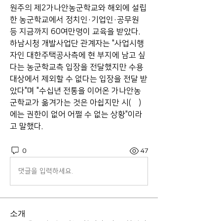
원주의 제2가나안농군학교와 해외에 설립
한 농군학교에서 정치인·기업인·공무원 
등 지금까지 60여만명이 교육을 받았다. 
하남시청 개발사업단 관계자는 "사업시행
자인 대한주택공사측에 현 부지에 남고 싶
다는 농군학교측 입장을 전달했지만 수용 
대상에서 제외할 수 없다는 입장을 전달 받
았다"며 "수십년 전통을 이어온 가나안농
군학교가 옮겨가는 것은 아쉽지만 시(市)
에는 권한이 없어 어쩔 수 없는 상황"이라
고 말했다.  
0
47
댓글을 입력하세요.
소개