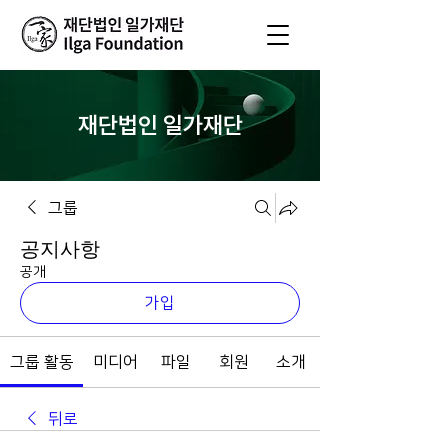
재단법인 일가재단
그룹
공지사항
공개
가입
그룹 활동
미디어
파일
회원
소개
뒤로