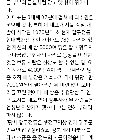
들 부부의 금실처럼 당도 맛 향이 뛰어나
다.
이 대표는 3대째 87년에 걸쳐 배 과수원을 
운영해 왔다. 특히 이 대표가 서울 강남 개
발이 시작된 1970년대 초 현재 압구정동 
현대백화점과 현대아파트 78동 자리에 있
던 자신의 배 밭 5000여 평을 팔고 황무지
나 다름없던 현재의 자리로 농장을 이전한 
것은 보통 사람은 상상도 할 수 없는 일. 요
즘 시가로 4000억 원이 넘는 금싸라기 땅
을 오직 배 농장을 계속하기 위해 평당 1만
7000원씩에 팔아넘긴 뒤 미련 없이 보따
리를 꾸린 것이다. 배 밭을 수용당한 뒤 인
근 토지를 대토 받아 땅부자가 된 사람들은 
엄청난 자산가가 됐으나 그는 전혀 부러워
하지 않는다.
“당시 압구정동은 행정구역상 경기 광주군 
언주면 압구정리였죠. 강북에서 나룻배를 
타고 소풍을 올 정도의 시골이었습니다. 개