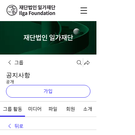
재단법인 일가재단
그룹
공지사항
공개
가입
그룹 활동
미디어
파일
회원
소개
뒤로