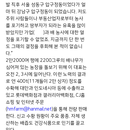
발 직후 서울 성동구 압구정동이었다가 얼
마 뒤 강남구 압구정동이 되었습니다. 저도 
주위 사람들이나 부동산업자로부터 농사
를 포기하고 땅부자가 되라는 유혹을 많이 
받았지만 가업(家業)과 배 농사에 대한 열
정을 포기할 수 없었죠. 지금까지 단 한 번
도 그때의 결정을 후회해 본 적이 없습니
다.”
2만2000여 평에 2200그루의 배나무가 
심어져 있는 농장을 돌보기 위해 이 대표는 
오전 2, 3시에 일어난다. 이런 노력의 결과
로 연 400t(11개들이 2만 상자) 정도를 
수확해 대만과 인도네시아 등에 수출하고 
있고 롯데백화점과 갤러리아백화점, CJ홈
쇼핑 및 인터넷 주문
(
hmfarm@hanmail.net
)을 통해 전량 판매
한다. 신고 수황 원황이 주요 품종. 자체 생
산하는 배즙도 건강식품으로 인기를 끌고 