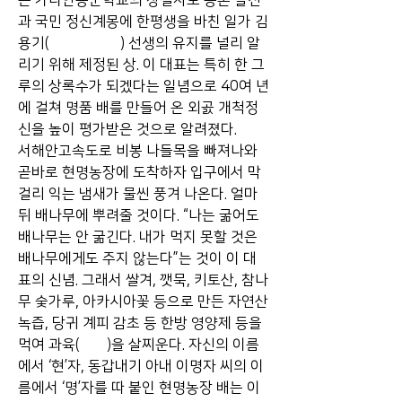
은 가나안농군학교의 창설자로 농촌 발전
과 국민 정신계몽에 한평생을 바친 일가 김
용기(一家 金容基) 선생의 유지를 널리 알
리기 위해 제정된 상. 이 대표는 특히 한 그
루의 상록수가 되겠다는 일념으로 40여 년
에 걸쳐 명품 배를 만들어 온 외곬 개척정
신을 높이 평가받은 것으로 알려졌다.
서해안고속도로 비봉 나들목을 빠져나와 
곧바로 현명농장에 도착하자 입구에서 막
걸리 익는 냄새가 물씬 풍겨 나온다. 얼마 
뒤 배나무에 뿌려줄 것이다. “나는 굶어도 
배나무는 안 굶긴다. 내가 먹지 못할 것은 
배나무에게도 주지 않는다”는 것이 이 대
표의 신념. 그래서 쌀겨, 깻묵, 키토산, 참나
무 숯가루, 아카시아꽃 등으로 만든 자연산 
녹즙, 당귀 계피 감초 등 한방 영양제 등을 
먹여 과육(果肉)을 살찌운다. 자신의 이름
에서 ‘현’자, 동갑내기 아내 이명자 씨의 이
름에서 ‘명’자를 따 붙인 현명농장 배는 이