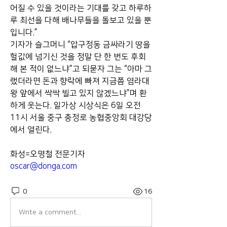
어질 수 있을 것이라는 기대를 갖고 하루하
루 최선을 다해 배나무들을 돌보고 있을 뿐
입니다.”
기자가 슬그머니 “압구정동 금싸라기 땅을 
헐값에 넘기신 것을 정말 단 한 번도 후회
해 본 적이 없느냐”고 되묻자 그는 “아마 그
랬더라면 돈과 향락에 빠져 지금쯤 염라대
왕 앞에서 싹싹 빌고 있지 않겠느냐”며 환
하게 웃는다. 일가상 시상식은 6일 오전 
11시 서울 중구 충정로 농협중앙회 대강당
에서 열린다.
화성=오명철 전문기자 
oscar@donga.com
0
16
Write a comment...