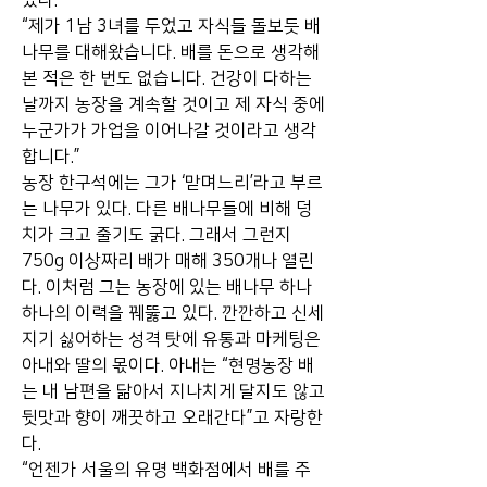
있다.
“제가 1남 3녀를 두었고 자식들 돌보듯 배
나무를 대해왔습니다. 배를 돈으로 생각해 
본 적은 한 번도 없습니다. 건강이 다하는 
날까지 농장을 계속할 것이고 제 자식 중에 
누군가가 가업을 이어나갈 것이라고 생각
합니다.”
농장 한구석에는 그가 ‘맏며느리’라고 부르
는 나무가 있다. 다른 배나무들에 비해 덩
치가 크고 줄기도 굵다. 그래서 그런지 
750g 이상짜리 배가 매해 350개나 열린
다. 이처럼 그는 농장에 있는 배나무 하나
하나의 이력을 꿰뚫고 있다. 깐깐하고 신세 
지기 싫어하는 성격 탓에 유통과 마케팅은 
아내와 딸의 몫이다. 아내는 “현명농장 배
는 내 남편을 닮아서 지나치게 달지도 않고 
뒷맛과 향이 깨끗하고 오래간다”고 자랑한
다.
“언젠가 서울의 유명 백화점에서 배를 주