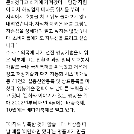
문하겠다고 하기에 가져갔더니 담당 직원
이 마치 하청업자 대하듯 위세를 부려 그 
자리에서 호통을 치고 뒤도 돌아보지 않고 
내려왔습니다. 자식처럼 키운 배를 그렇듯 
자존심을 상해가며 팔고 싶지는 않았습니
다. 소비자들에게도 자부심을 드리고 싶습
니다.”
수시로 외국에 나가 선진 영농기법을 배워
온 덕분에 그는 친환경 과일 필터 보호봉지 
개발로 국내 국제특허를 획득했고 저온저
장고 저장기술과 환기 자동화 시스템 개발 
등 41건의 실용신안등록 및 상표등록을 마
쳤다. 영농기술 전파에도 남다른 노력을 하
고 있다. ‘문화와 이야기가 있는 영농’을 위
해 2002년부터 매년 4월에는 배꽃축제, 
10월에는 배따기축제를 열고 있다.
“아직도 부족한 것이 많습니다. 세상을 떠
날 때쯤 ‘이만하면 됐다’는 명품배가 만들