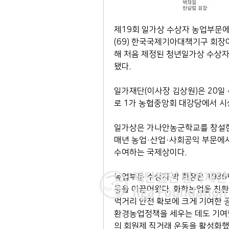
제19회 일가상 수상자 농업부문에
(69) 한국국제기아대책기구 회장이
해 처음 제정된 청년일가상 수상
됐다.
일가재단(이사장 김상원)은 20일 
로 1가 농협중앙회 대강당에서 시
일가상은 가나안농군학교를 창설한 고
매년 농업·산업·사회공익 부문에서
수여하는 국제상이다. 
농업부문 수상자 박 회장은 198
동을 이끌어왔다. 화학농업을 친환
먹거리 안전 확보에 크게 기여한 
환경농업정책을 세우는 데도 기여했
의 회원제 직거래 운동을 활성화했