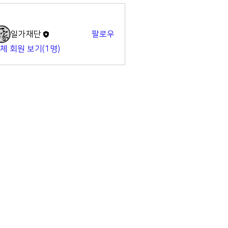
명
일가재단
팔로우
체 회원 보기(1명)