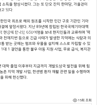
 소득을 향상시켰다. 그는 또 단오 잔치 한마당, 가을걷이 
2-564-5991
고 있다.
407호 (연지동, 여전도회관) (우)
한민국 최초로 해외 원조를 시작한 민간 구호 기관인 기아
해결에 앞장서왔다. 지난 89년에 창립된 한국국제기아대책
N. ALL RIGHTS RESERVED
역 현장에 한국인 650여명을 보내 현지인들과 교류하며 '떡
쟁과 천재지변 등으로 긴급 사태가 발생한 지역에는 식량과 의
고통 받는 곳에는 펌프와 우물을 설치해 스스로 자립할 수 있
대 1 결연을 통한 불우 아동 지원 사업, 무료 급식, 복지관 
년 대학 졸업 이후부터 지금까지 개발도상국 발전을 위해 힘
농촌 지역 개발 사업, 한센병 환자 재활 관련 일을 수행하며 
을 위해 헌신했다.
15회 조회