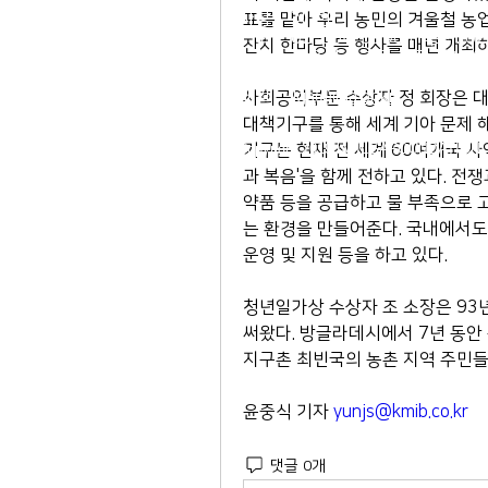
이사장 : 김 현
표를 맡아 우리 농민의 겨울철 농업
전 화 : 02-564-5990 | 팩스 : 0
잔치 한마당 등 행사를 매년 개최하
주 소 : 서울시 종로구 율곡로 190, 
03127
​이메일 :
ilga@ilga.or.kr
사회공익부문 수상자 정 회장은 대
대책기구를 통해 세계 기아 문제 
© Copyright 2019 by ILGAFOUNDATIO
기구는 현재 전 세계 60여개국 사
과 복음'을 함께 전하고 있다. 전
약품 등을 공급하고 물 부족으로 
는 환경을 만들어준다. 국내에서도 1
운영 및 지원 등을 하고 있다. 
청년일가상 수상자 조 소장은 93
써왔다. 방글라데시에서 7년 동안 
지구촌 최빈국의 농촌 지역 주민들
윤중식 기자 
yunjs@kmib.co.kr
댓글 0개