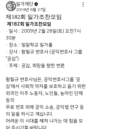
일가재단
2019년 6월 27일
제182회 일가조찬모임
제182회 일가조찬모임
· 일시 : 2009년 2월 28일(토) 오전7시 
30분
· 장소 : 밀알학교 일가홀
· 강사 : 황필규 변호사 (공익변호사 그룹 
"공감")
· 주제 : 공감, 희망을 향한 변론
황필규 변호사님은, 공익변호사그룹 ‘공
감’에서 사회적 약자를 보호하고 돕기 위한 
외국인 이주 노동자, 노인들, 농아인 단체 
등의 
무료 변호 외에 공익 소송, 공익법 연구 등
의 일을 하시고 계십니다.
어려운 이 시대를 헤쳐 나가는 데 힘을 모
아 주시기를 바랍니다.