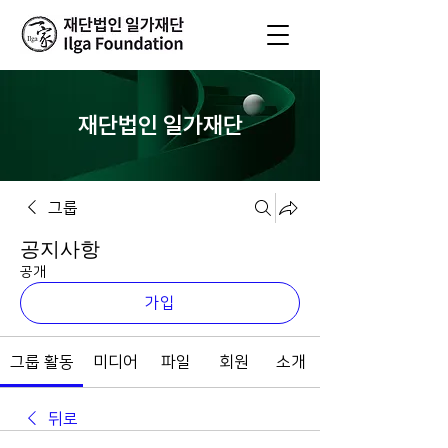
재단법인 일가재단
그룹
공지사항
공개
가입
그룹 활동
미디어
파일
회원
소개
뒤로