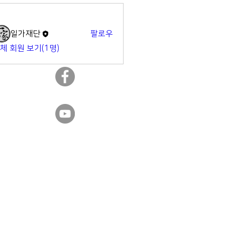
명
일가재단
팔로우
체 회원 보기(1명)
​일가재단 페이스북
​일가재단 유튜브
Designed by
WIXPRO