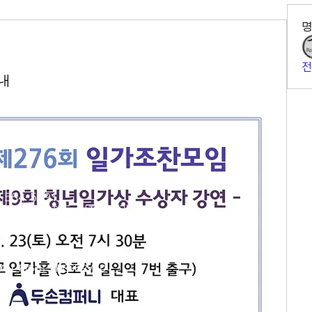
전
내
2-564-5991
407호 (연지동, 여전도회관) (우)
N. ALL RIGHTS RESERVED