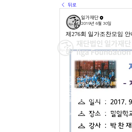
뒤로
일가재단
2019년 6월 30일
제276회 일가조찬모임 안
이사장 : 김 현
전 화 : 02-564-5990 | 팩스 : 0
주 소 : 서울시 종로구 율곡로 190, 
03127
​이메일 :
ilga@ilga.or.kr
© Copyright 2019 by ILGAFOUNDATIO