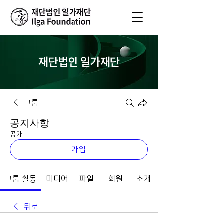
재단법인 일가재단
그룹
공지사항
공개
가입
그룹 활동
미디어
파일
회원
소개
뒤로