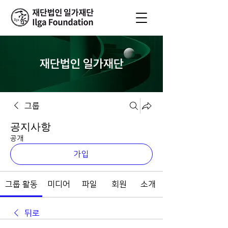
재단법인 일가재단
그룹
공지사항
공개
가입
그룹 활동
미디어
파일
회원
소개
뒤로