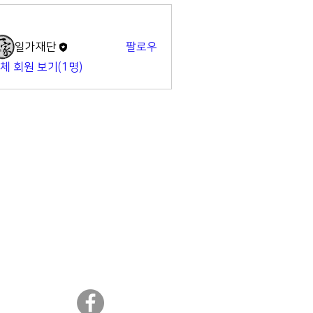
명
일가재단
팔로우
체 회원 보기(1명)
​일가재단 페이스북