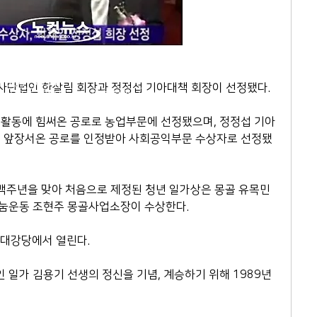
2-564-5991
 사단법인 한살림 회장과 정정섭 기아대책 회장이 선정됐다.
407호 (연지동, 여전도회관) (우)
 활동에 힘써온 공로로 농업부문에 선정됐으며, 정정섭 기아
에 앞장서온 공로를 인정받아 사회공익부문 수상자로 선정됐
N. ALL RIGHTS RESERVED
 백주년을 맞아 처음으로 제정된 청년 일가상은 몽골 유목민 
눔운동 조현주 몽골사업소장이 수상한다. 
 대강당에서 열린다. 
일가 김용기 선생의 정신을 기념, 계승하기 위해 1989년 