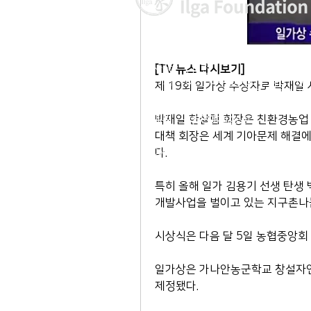
이사장 : 김 현
[TV 뉴스 다시보기]
전 화 : 02-564-5990 | 팩스 : 0
제 19회 일가상 수상자로 박재일
주 소 : 서울시 종로구 율곡로 190, 
03127
​이메일 :
ilga@ilga.or.kr
박재일 한살림 회장은 친환경농업
대책 회장은 세계 기아문제 해결
© Copyright 2019 by ILGAFOUNDATIO
다. 
특히 올해 일가 김용기 선생 탄생
개발사업을 벌이고 있는 지구촌나
시상식은 다음 달 5일 농협중앙회
일가상은 가나안농군학교 창설자인 
제정됐다.