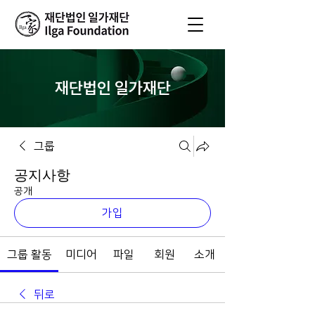
재단법인 일가재단
그룹
공지사항
공개
가입
그룹 활동
미디어
파일
회원
소개
뒤로