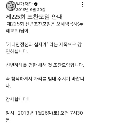
일가재단
2019년 6월 30일
제225회 조찬모임 안내
 제225회 신년조찬모임은 오세택목사(두
레교회)님이
"가나안정신과 십자가" 라는 제목으로 강
연하십니다. 
신년하례를 겸한 새해 첫 조찬모임입니다. 
꼭 참석하셔서 자리를 빛내 주시기 바랍니
다. 
감사합니다!! 
일시 : 2013년 1월26일(토) 오전 7시30
분