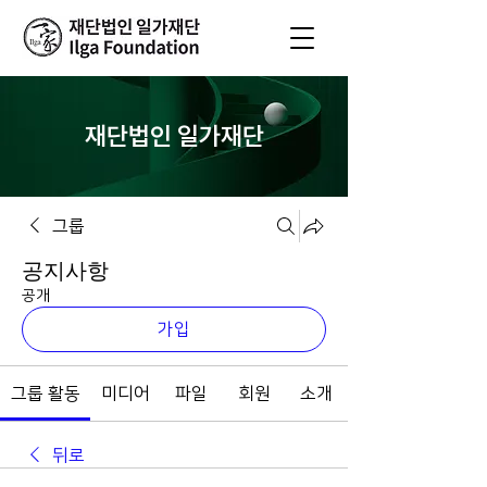
재단법인 일가재단
그룹
공지사항
공개
가입
그룹 활동
미디어
파일
회원
소개
뒤로