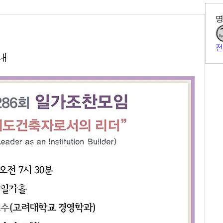
전
내
2-564-5991
407호 (연지동, 여전도회관) (우)
N. ALL RIGHTS RESERVED