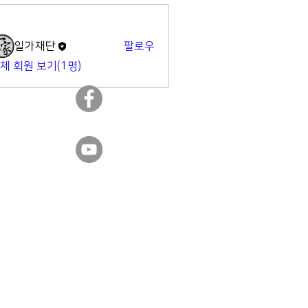
명
일가재단
팔로우
체 회원 보기(1명)
​일가재단 페이스북
​일가재단 유튜브
Designed by
WIXPRO