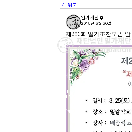
뒤로
일가재단
2019년 6월 30일
제286회 일가조찬모임 안
이사장 : 김 현
전 화 : 02-564-5990 | 팩스 : 0
주 소 : 서울시 종로구 율곡로 190, 
03127
​이메일 :
ilga@ilga.or.kr
© Copyright 2019 by ILGAFOUNDATIO