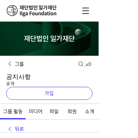
재단법인 일가재단
그룹
공지사항
공개
가입
그룹 활동
미디어
파일
회원
소개
뒤로