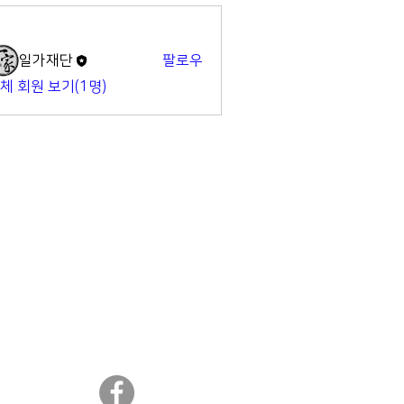
명
일가재단
팔로우
체 회원 보기(1명)
​일가재단 페이스북