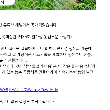
재단 유튜브 채널에서 공개되었습니다.
2-564-5991
407호 (연지동, 여전도회관) (우)
인㈜미실란, 제34회 일가상 농업부문 수상자)
5년 미실란을 설립하여 국내 최초로 친환경 생산과 가공에 
N. ALL RIGHTS RESERVED
구하고 쌀 가공식품 제조기술을 개발하여 생산부터 유통, 
를 실천했습니다. 
환 작가와  ‘생태책방 들녘의 마음’ 운영, ‘작은 들판 음악회’와 
문화가 있는 농촌 공동체를 만들어가며 지속가능한 농업 발전
r3WE8jKEA?si=QWZmkyiCjvVzFsJv
아요, 알림 설정도 부탁드립니다~ ! 