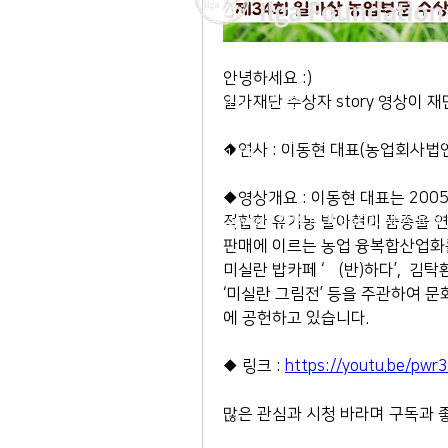
안녕하세요 :) 
이사장 : 김 현
일가재단 수상자 story 영상이 
전 화 : 02-564-5990 | 팩스 : 0
주 소 : 서울시 종로구 율곡로 190, 
◆연사 : 이동현 대표(농업회사법
03127
​이메일 :
ilga@ilga.or.kr
◆영상개요 : 이동현 대표는 200
© Copyright 2019 by ILGAFOUNDATIO
적합한 유기농 발아현미 품종을 연
판매에 이르는 농업 융복합산업화
미실란 밥카페 ‘飯(반)하다’,  김탁
‘미실란 그림전’ 등을 주관하여 
에 공헌하고 있습니다. 
◆ 링크 : 
https://youtu.be/pw
많은 관심과 시청 바라며 구독과 좋