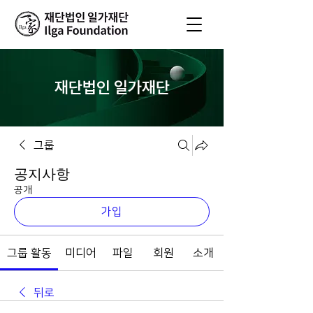
재단법인 일가재단
그룹
공지사항
공개
가입
그룹 활동
미디어
파일
회원
소개
뒤로