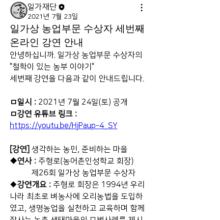
일가재단
2021년 7월 23일
일가상 농업부문 수상자 세번째
온라인 강연 안내
안녕하십니까. 일가상 농업부문 수상자의 
"철학이 있는 농부 이야기"
세번째 강연을 다음과 같이 안내드립니다. ​ 
ㅁ일시 : 
2021년 7월 24일(토) 공개 
ㅁ강연 유튜브 링크 : 
https://youtu.be/HjPaup-4_SY
[강연] 
생각하는 농민, 준비하는 마을
◆연사 : 
주형로(농어촌인성학교 회장)
           제26회 일가상 농업부문 수상자 
◆
강연개요 :
 주형로 회장은 1994년 우리
나라 최초로 벼농사에 오리농법을 도입하
였고, 생명농업을 실천하고 교육하며 함께 