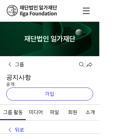
재단법인 일가재단
그룹
공지사항
공개
가입
그룹 활동
미디어
파일
회원
소개
뒤로