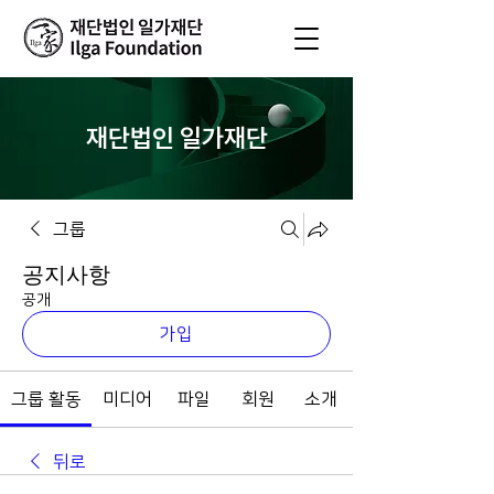
재단법인 일가재단
그룹
공지사항
공개
가입
그룹 활동
미디어
파일
회원
소개
뒤로