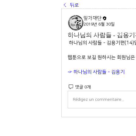
전 화 : 02-564-5990 | 팩스 : 0
뒤로
주 소 : 서울시 종로구 율곡로 190, 
03127
일가재단
​이메일 :
ilga@ilga.or.kr
2019년 6월 30일
하나님의 사람들 - 김용기편
© Copyright 2019 by ILGAFOUNDATIO
 하나님의 사람들 - 김용기편(14)
웹툰으로 보길 원하시는 회원님은
☞ 하나님의 사람들 - 김용기
댓글 0개
Rédigez un commentaire...