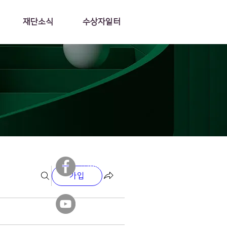
재단소식
수상자일터
​일가재단 페이스북
가입
​일가재단 유튜브