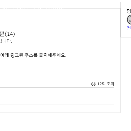
2-564-5991
407호 (연지동, 여전도회관) (우)
전
(14)
N. ALL RIGHTS RESERVED
입니다.
 아래 링크된 주소를 클릭해주세요.
12회 조회