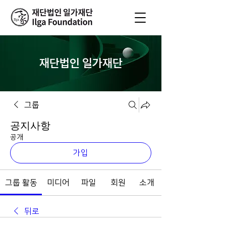
재단법인 일가재단
그룹
공지사항
공개
가입
그룹 활동
미디어
파일
회원
소개
뒤로