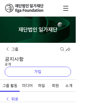
재단법인 일가재단
그룹
공지사항
공개
가입
그룹 활동
미디어
파일
회원
소개
뒤로