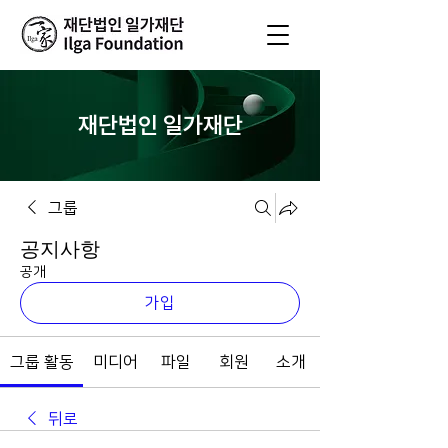
재단법인 일가재단
그룹
공지사항
공개
가입
그룹 활동
미디어
파일
회원
소개
뒤로