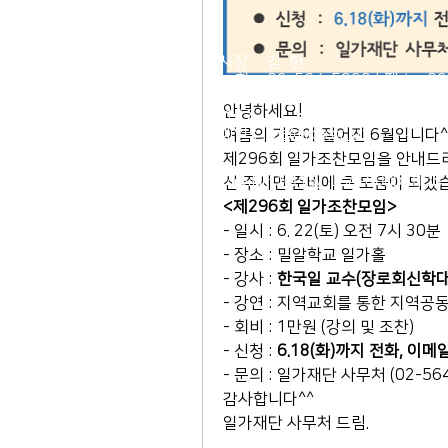
이사장 : 김 현
전 화 : 02-564-5990 | 팩스 : 0
주 소 : 서울시 종로구 율곡로 190, 
안녕하세요!
03127
​이메일 :
ilga@ilga.or.kr
여름의 기운이 짙어진 6월입니다^
제296회 일가조찬모임을 안내드리
© Copyright 2019 by ILGAFOUNDATIO
신 주시면 준비에 큰 도움이 되겠습
<제296회 일가조찬모임>
- 일시 : 6. 22(토) 오전 7시 30분
- 장소 : 밀알학교 일가홀
- 강사 : 
한국일 교수(장로회신학대
- 강연 : 지역교회를 통한 지역공
- 회비 : 1만원 (강의 및 조찬)
- 신청 : 
6.18(화)까지 전화, 이메
- 문의 : 일가재단 사무처 (02-564-5
감사합니다^^
일가재단 사무처 드림.