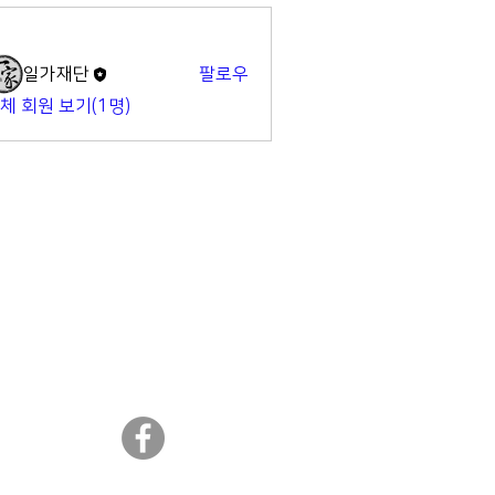
명
일가재단
팔로우
체 회원 보기(1명)
​일가재단 페이스북