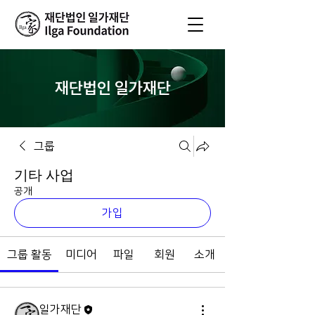
재단법인 일가재단
그룹
기타 사업
공개
가입
그룹 활동
미디어
파일
회원
소개
일가재단