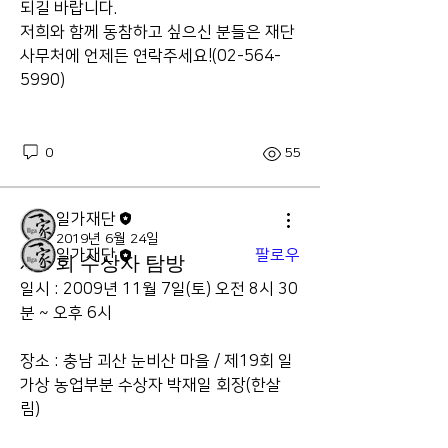
되길 바랍니다.
저희와 함께 동참하고 싶으신 분들은 재단 
사무처에 언제든 연락주세요!(02-564-
5990) 
소개
그룹에 오신 것을 환영합니다. 다른 회원과
의 교류 및 업데이트 수신, 미디어 공유 등
0
55
의 활동을 시작하세요.
일가재단
명
2019년 6월 24일
일가재단
팔로우
제 7회 수상자 탐방
전체 회원 보기(1명)
일시 : 2009년 11월 7일(토) 오전 8시 30
분 ~ 오후 6시
장소 : 충남 괴산 눈비산 마을 / 제19회 일
가상 농업부분 수상자 박재일 회장(한살
림)