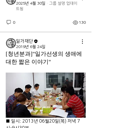
2025년 4월 30일
·
그룹 설명 업데이
트됨
0
130
일가재단
2019년 6월 24일
[청년분과]"일가선생의 생애에
대한 짧은 이야기"
■ 일시: 2013년 06월20일(목) 저녁 7
시-9시30분