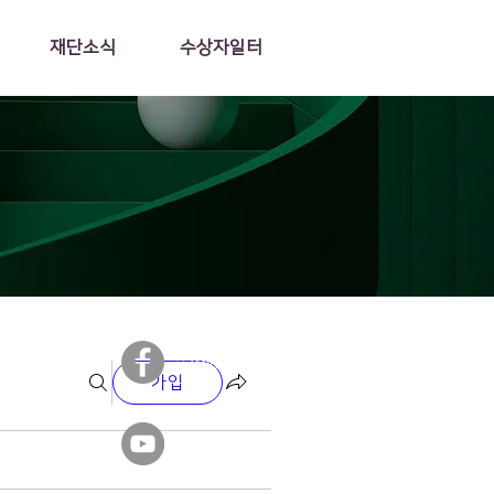
재단소식
수상자일터
​일가재단 페이스북
가입
​일가재단 유튜브