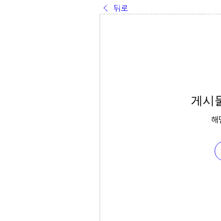
전 화 : 02-564-5990 | 팩스 : 0
뒤로
주 소 : 서울시 종로구 율곡로 190, 
03127
​이메일 :
ilga@ilga.or.kr
© Copyright 2019 by ILGAFOUNDATIO
게시물
해