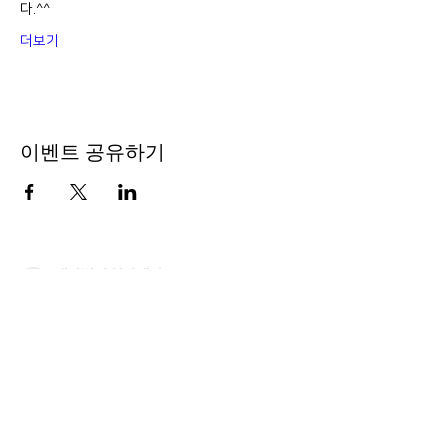
다.^^
더보기
이벤트 공유하기
이사장 : 김 현
전 화 :
02-564-5990
| 팩스 :
02-564-5991
주 소 : 서울시 종로구 율곡로 190, 407호 (연지동, 여전
도회관) (우) 03127
​이메일 :
ilga@ilga.or.kr
​일가재단 페이스북