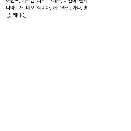
이랜드, 베트남, 피지, 크메르, 미안마, 탄자
니아, 보르네오, 잠비아, 캐로라인, 가나, 홍
콩, 케냐 등
농촌 사회 지도자 교육원(South East Asia
Rural Social Leadership Institute :
Searsolin)
홈페이지 바로가
기
http://searsolin.xu.edu.ph
이사장 : 김 현
전 화 :
02-564-5990
| 팩스 :
02-564-5991
주 소 : 서울시 종로구 율곡로 190, 407호 (연지동, 여전
도회관) (우) 03127